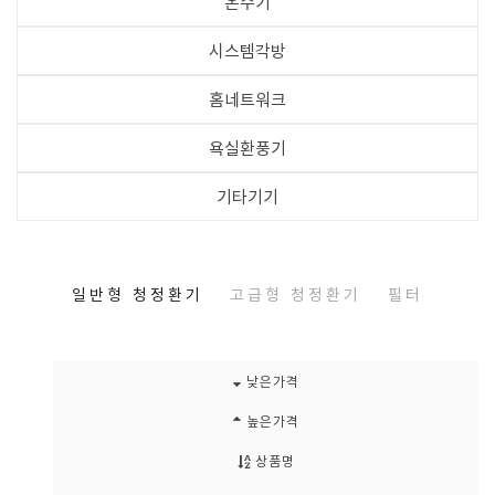
온수기
시스템각방
홈네트워크
욕실환풍기
기타기기
일반형 청정환기
고급형 청정환기
필터
낮은가격
높은가격
상품명