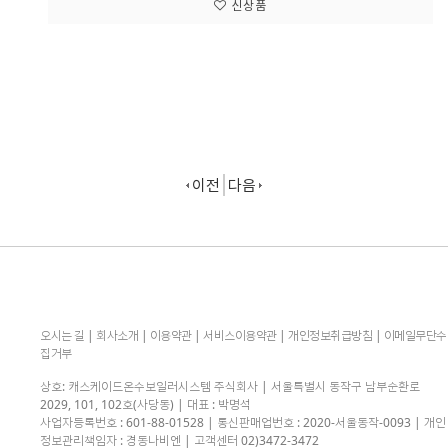
신상품
이전
다음
오시는 길
|
회사소개
|
이용약관
|
서비스이용약관
|
개인정보취급방침
|
이메일무단수
집거부
상호: 캐스케이드온수보일러시스템 주식회사 | 서울특별시 동작구 남부순환로
2029, 101, 102호(사당동) | 대표 : 박명석
사업자등록번호 : 601-88-01528 | 통신판매업번호 : 2020-서울동작-0093 | 개인
정보관리책임자 : 경동나비엔 | 고객센터 02)3472-3472