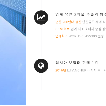
업계 유일 2억불 수출의 탑
년간 200만대 생산
단일규모 세계 
CCM 획득
업계 최초 소비자 중심 경
업계최초
WORLD CLASS300 선정
러시아 보일러 판매 1위
2016년
LITVINCHUK 리서치 보고